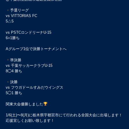
予選リーグ
vs VITTORIAS FC
5△5
vs PSTCロンドリーナU-15
6○1勝ち
Aグループ1位で決勝トーナメントへ
準決勝
vs 千葉サッカークラブU-15
8◯4 勝ち
決勝
vs フウガドールすみだウイングス
5◯1 勝ち
関東大会優勝しました
1/6(土)〜8(月)に栃木県宇都宮市にて行われる全国大会に出場します！
応援宜しくお願い致します！