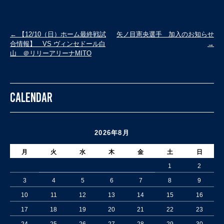
投
←
【12/10（日）ホーム最終戦試
矢ノ目憲央選手 加入のお知らせ
合情報】 VS ヴィンセドール白
→
稿
山 ＠リリーアリーナMITO
ナ
ビ
ゲ
CALENDAR
ー
シ
ョ
2026年8月
ン
月
火
水
木
金
土
日
1
2
3
4
5
6
7
8
9
10
11
12
13
14
15
16
17
18
19
20
21
22
23
24
25
26
27
28
29
30