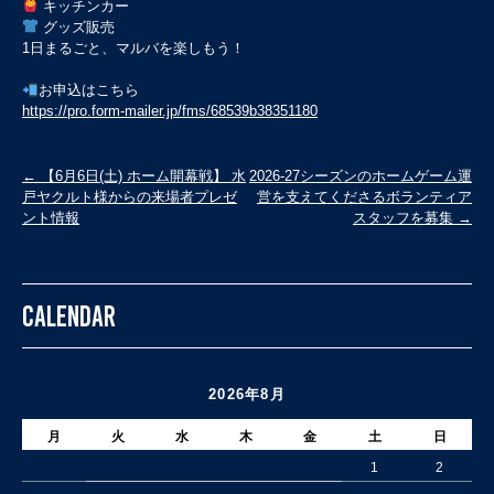
キッチンカー
グッズ販売
1日まるごと、マルバを楽しもう！
お申込はこちら
https://pro.form-mailer.jp/fms/68539b38351180
投
←
【6月6日(土) ホーム開幕戦】 水
2026-27シーズンのホームゲーム運
戸ヤクルト様からの来場者プレゼ
営を支えてくださるボランティア
稿
ント情報
スタッフを募集
→
ナ
ビ
ゲ
CALENDAR
ー
シ
ョ
2026年8月
ン
月
火
水
木
金
土
日
1
2