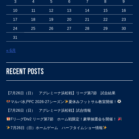
3
4
5
6
7
8
9
10
11
12
13
14
15
16
17
18
19
20
21
22
23
24
25
26
27
28
29
30
31
« 6月
RECENT POSTS
【7月26日（日） アグレミーナ浜松戦】リーグ第7節 試合結果
マルバ水戸FC 2026-27シーズン
夏休みフットサル教室開催！
【7月26日（日） アグレミーナ浜松戦】試合情報
Fリ―グDiv2 リーグ第7節 ホーム戦限定！豪華抽選会を開催！
7月26日（日）ホームゲーム ハーフタイムショー情報