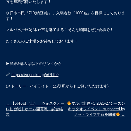
方を無料招待いたします！
水戸市市民『710(納豆)名』、入場者数『1000名』を目標にしておりま
す！
マルバ水戸FCが水戸市を魅了する！そんな瞬間をぜひ会場で！
たくさんのご来場をお待ちしております！
▶詳細&購入は以下のリンクから
https://livepocket.jp/e/7bfb9
(ストーリー・ハイライト・公式HPからもご覧いただけます)
投
←
【6月6日（土） ヴォスクオー
マルバ水戸FC 2026-27シーズン
レ仙台戦】ホーム開幕戦 試合結
キックオフイベント supported by
稿
果
メットライフ生命を開催
→
ナ
ビ