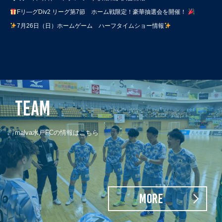
Fリ―グDiv2 リーグ第7節 ホーム戦限定！豪華抽選会を開催！
7月26日（日）ホームゲーム ハーフタイムショー情報
TEAM
malva水戸FCの情報はこちら
MORE