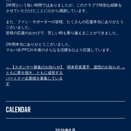
2年間という短い時間ではありましたが、このクラブで特別な経験を
させていただけたことに心から感謝しています。
また、ファン・サポーターの皆様、たくさんの応援本当にありがとう
ございました。
皆様の応援のおかげで、苦しい時も乗り越えることができました。
2年間本当にありがとうございました。
マルバ水戸FCの今後のさらなる活躍を心より応援しています。
投
←
【スポンサー募集のお知らせ】
岡本昇真選手 退団のお知らせ
→
ともに夢を描き、ともに成長する
稿
パートナー企業様を募集していま
ナ
す
ビ
ゲ
ー
CALENDAR
シ
ョ
ン
2026年8月