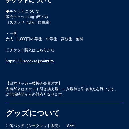
チケットについて
◆チケットについて
販売チケット
/
自由席のみ
［スタンド（
2
階）自由席］
・一般
大人
1,000
円
/
小学生・中学生・高校生 無料
〇チケット購入はこちらから
https://t.livepocket.jp/e/lnt3w
【日本サッカー後援会会員の方】
先着
30
名はチケット引き換え場にて入場券と引き換えを行います。
※
開場時間からの対応となります。
グッズについて
〇缶バッチ（シークレット販売） ￥350